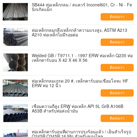
SB444 ท่อเหล็กกลม / สแควร์ Inconel601, Cr - Ni - Fe
นิกเกิลแม็ก
ติดต่อเรา
ท่อเหล็กกลมกลึงเหล็กกล้าความแรงสูง, ASTM A213
A210 ท่อเหล็กไม่มีรอยต่อ
ติดต่อเรา
Welded GB / T9711.1 - 1997 ERW ท่อเหล็ก Q235 ท่อ
เหล็กคาร์บอน X 42 X 46 X 56
ติดต่อเรา
ท่อเหล็กกลมเกรด 20 #, เหล็กคาร์บอนเชื่อมโลหะ HF
ERW ท่อ 12 นิ้ว
ติดต่อเรา
เชื่อมความถี่สูง ERW ท่อเหล็ก API 5L GrB A106B
A53B สำหรับท่อส่งน้ำมัน
ติดต่อเรา
ท่อเหล็กคาร์บอนที่ผ่านการปรุงร้อนแล้ว / เย็นสำเร็จรูป
Q245B Q345B 16 Mn สำหรับของไหล