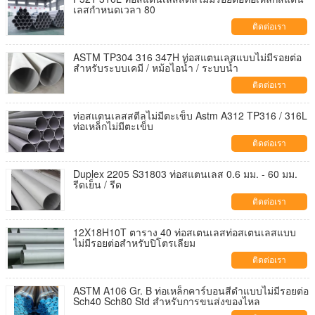
เลสกำหนดเวลา 80
ติดต่อเรา
ASTM TP304 316 347H ท่อสแตนเลสแบบไม่มีรอยต่อ
สำหรับระบบเคมี / หม้อไอน้ำ / ระบบน้ำ
ติดต่อเรา
ท่อสแตนเลสสตีลไม่มีตะเข็บ Astm A312 TP316 / 316L
ท่อเหล็กไม่มีตะเข็บ
ติดต่อเรา
Duplex 2205 S31803 ท่อสแตนเลส 0.6 มม. - 60 มม.
รีดเย็น / รีด
ติดต่อเรา
12X18H10T ตาราง 40 ท่อสเตนเลสท่อสเตนเลสแบบ
ไม่มีรอยต่อสำหรับปิโตรเลียม
ติดต่อเรา
ASTM A106 Gr. B ท่อเหล็กคาร์บอนสีดำแบบไม่มีรอยต่อ
Sch40 Sch80 Std สำหรับการขนส่งของไหล