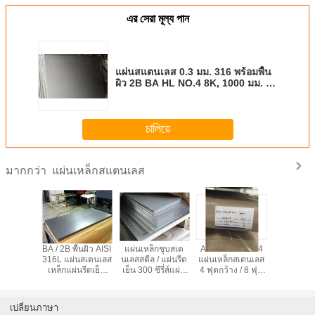
এর সেরা মূল্য পান
แผ่นสแตนเลส 0.3 มม. 316 พร้อมพื้น
ผิว 2B BA HL NO.4 8K, 1000 มม. -
ความกว้าง 2000 มม
চালিয়ে
แผ่นเหล็กสแตนเลส
มากกว่า
กสแตนเลส
BA / 2B พื้นผิว AISI
แผ่นเหล็กชุบสเต
ASTM A240 304
6 X 15
ASTM A
316L แผ่นสเตนเลส
นเลสสตีล / แผ่นรีด
แผ่นเหล็กสเตนเลส
6000mm 3
19 มม.
เหล็กแผ่นรีดเย็น
เย็น 300 ซีรี่ส์แผ่น
4 ฟุตกว้าง / 8 ฟุต
เหล็กกล้าไร
รีดเย็น /
แบน
เหล็กแบนเรียบ 6
ยาวสำหรับเรือ
ร้อนสำหรับ
ร้อน
มม. / 8 มม
Cove
เปลี่ยนภาษา