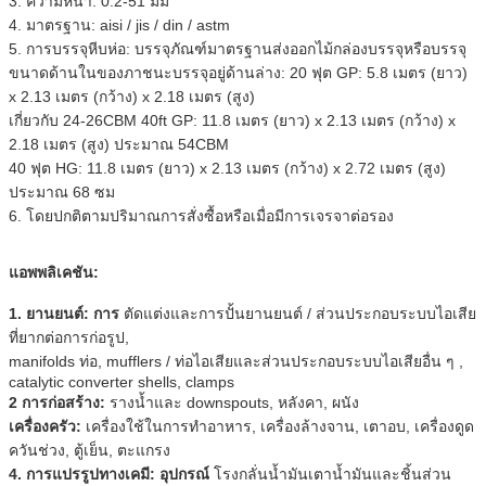
3. ความหนา: 0.2-51 มม
4. มาตรฐาน: aisi / jis / din / astm
5. การบรรจุหีบห่อ: บรรจุภัณฑ์มาตรฐานส่งออกไม้กล่องบรรจุหรือบรรจุ
ขนาดด้านในของภาชนะบรรจุอยู่ด้านล่าง: 20 ฟุต GP: 5.8 เมตร (ยาว)
x 2.13 เมตร (กว้าง) x 2.18 เมตร (สูง)
เกี่ยวกับ 24-26CBM 40ft GP: 11.8 เมตร (ยาว) x 2.13 เมตร (กว้าง) x
2.18 เมตร (สูง) ประมาณ 54CBM
40 ฟุต HG: 11.8 เมตร (ยาว) x 2.13 เมตร (กว้าง) x 2.72 เมตร (สูง)
ประมาณ 68 ซม
6. โดยปกติตามปริมาณการสั่งซื้อหรือเมื่อมีการเจรจาต่อรอง
แอพพลิเคชัน:
1. ยานยนต์: การ
ตัดแต่งและการปั้นยานยนต์ / ส่วนประกอบระบบไอเสีย
ที่ยากต่อการก่อรูป,
manifolds ท่อ, mufflers / ท่อไอเสียและส่วนประกอบระบบไอเสียอื่น ๆ ,
catalytic converter shells, clamps
2 การก่อสร้าง:
รางน้ำและ downspouts, หลังคา, ผนัง
เครื่องครัว:
เครื่องใช้ในการทำอาหาร, เครื่องล้างจาน, เตาอบ, เครื่องดูด
ควันช่วง, ตู้เย็น, ตะแกรง
4. การแปรรูปทางเคมี: อุปกรณ์
โรงกลั่นน้ำมันเตาน้ำมันและชิ้นส่วน