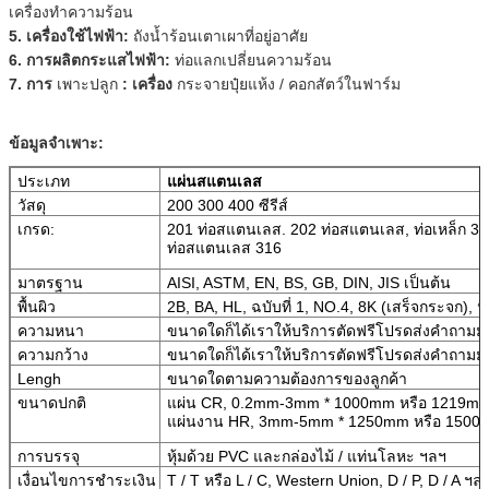
เครื่องทำความร้อน
5. เครื่องใช้ไฟฟ้า:
ถังน้ำร้อนเตาเผาที่อยู่อาศัย
6. การผลิตกระแสไฟฟ้า:
ท่อแลกเปลี่ยนความร้อน
7. การ
เพาะปลูก
: เครื่อง
กระจายปุ๋ยแห้ง / คอกสัตว์ในฟาร์ม
ข้อมูลจำเพาะ:
ประเภท
แผ่นสแตนเลส
วัสดุ
200 300 400 ซีรีส์
เกรด:
201 ท่อสแตนเลส. 202 ท่อสแตนเลส, ท่อเหล็ก 304
ท่อสแตนเลส 316
มาตรฐาน
AISI, ASTM, EN, BS, GB, DIN, JIS เป็นต้น
พื้นผิว
2B, BA, HL, ฉบับที่ 1, NO.4, 8K (เสร็จกระจก), 
ความหนา
ขนาดใดก็ได้เราให้บริการตัดฟรีโปรดส่งคำถามม
ความกว้าง
ขนาดใดก็ได้เราให้บริการตัดฟรีโปรดส่งคำถามม
Lengh
ขนาดใดตามความต้องการของลูกค้า
ขนาดปกติ
แผ่น CR, 0.2mm-3mm * 1000mm หรือ 1219mm
แผ่นงาน HR, 3mm-5mm * 1250mm หรือ 1500
การบรรจุ
หุ้มด้วย PVC และกล่องไม้ / แท่นโลหะ ฯลฯ
เงื่อนไขการชำระเงิน
T / T หรือ L / C, Western Union, D / P, D / A ฯล