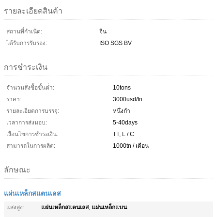
รายละเอียดสินค้า
สถานที่กำเนิด:
จีน
ได้รับการรับรอง:
ISO SGS BV
การชำระเงิน
จำนวนสั่งซื้อขั้นต่ำ:
10tons
ราคา:
3000usd/tn
รายละเอียดการบรรจุ:
หนึ่งกำ
เวลาการส่งมอบ:
5-40days
เงื่อนไขการชำระเงิน:
TT, L / C
สามารถในการผลิต:
1000tn / เดือน
ลักษณะ
แผ่นเหล็กสแตนเลส
แผ่นเหล็กสแตนเลส
แผ่นเหล็กแบน
แสงสูง:
,