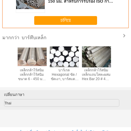
150 มม. สำหรับการรับรอง ISO การ
ก่อสร้าง
চালিয়ে
บาร์ทึบเหล็ก
มากกว่า
Cr เหล็ก
เหล็กกล้าไร้สนิม
บาร์เรล
เหล็กกล้าไร้สนิม
พื้นผิวสี
่ยม / แท่ง
เหล็กกล้าไร้สนิม
Hexagonal ขัด /
เหล็กแถบโลหะผสม
เลสสตีลบา
บสแควร์
ขนาด 6 - 450 มม.
ขัดเงา, บาร์สแตน
Hex Bar 20 # 45 #
บาร์เหล
นก่อสร้าง
ความยาว 5 - 5.8
เลสสตีล Hex
40Cr 27SiMn
F321 / 
เมตร
จำนวน 300 ซีรี่ส์
เปลี่ยนภาษา
Thai