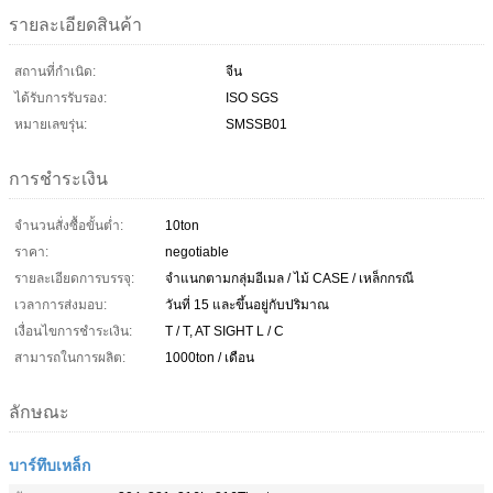
รายละเอียดสินค้า
สถานที่กำเนิด:
จีน
ได้รับการรับรอง:
ISO SGS
หมายเลขรุ่น:
SMSSB01
การชำระเงิน
จำนวนสั่งซื้อขั้นต่ำ:
10ton
ราคา:
negotiable
รายละเอียดการบรรจุ:
จำแนกตามกลุ่มอีเมล / ไม้ CASE / เหล็กกรณี
เวลาการส่งมอบ:
วันที่ 15 และขึ้นอยู่กับปริมาณ
เงื่อนไขการชำระเงิน:
T / T, AT SIGHT L / C
สามารถในการผลิต:
1000ton / เดือน
ลักษณะ
บาร์ทึบเหล็ก