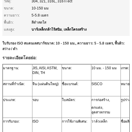
วัสดุ:
304, 321, 316L, 316Ti ect
ขนาด:
10-150 มม
ความยาว:
5-5.8 เมตร
พื้นผิว:
สีดำสดใส
บาร์เหล็กกล้าไร้สนิม
เหล็กโครงสร้าง
แสงสูง:
,
ใบรับรอง ISO สแตนเลสบาร์ขนาด: 10 - 150 มม., ความยาว: 5 - 5.8 เมตร, พื้นผิว:
สว่าง / ดำ
รายละเอียดโดยย่อ:
มาตรฐาน:
JIS, AISI, ASTM,
ขนาด:
10 มม. - 150 มม
เกรด:
DIN, TH
สถานที่กำเนิด:
จีน (แผ่นดินใหญ่)
ชื่อแบรนด์:
SISCO
หมายเล
ประเภท:
รอบ
ใบสมัคร:
การก่อสร้าง,
รูปร่าง:
ตกแต่ง,
อุตสาหกรรม
การรับรอง:
ISO
การใช้งานพิเศษ:
วาล์วเหล็ก
ชื่อผลิ