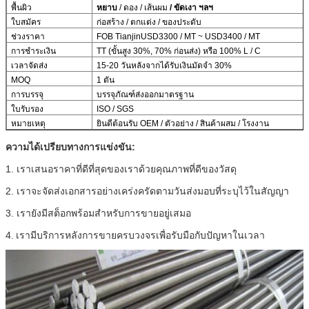
พื้นผิว
หยาบ
 / ดอง / เส้นผม 
/ ขัดเงา ฯลฯ
ใบสมัคร
ก่อสร้าง / ตกแต่ง / ของประดับ
ช่วงราคา
FOB TianjinUSD3300 / MT ~ USD3400 / MT
  การชำระเงิน 
  TT (ขั้นสูง 30%, 70% ก่อนส่ง) หรือ 100% L / C 
  เวลาจัดส่ง 
  15-20 วันหลังจากได้รับเงินมัดจำ 30% 
  MOQ 
  1 ตัน 
  การบรรจุ 
  บรรจุภัณฑ์ส่งออกมาตรฐาน 
  ใบรับรอง 
  ISO / SGS 
  หมายเหตุ 
  ยินดีต้อนรับ OEM / ตัวอย่าง / สินค้าผสม / โรงงาน 
ความได้เปรียบทางการแข่งขัน:
1. เราเสนอราคาที่ดีที่สุดของเราด้วยคุณภาพที่ดีของวัสดุ
2. เราจะจัดส่งเอกสารอย่างเคร่งครัดตามวันส่งมอบที่ระบุไว้ในสัญญา
3. เรายังมีสต็อกพร้อมสำหรับการขายอยู่เสมอ
4.
เรามีบริการหลังการขายครบวงจรเพื่อรับมือกับปัญหาในเวลา