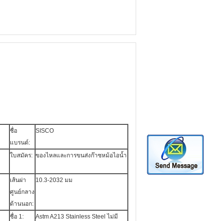
ชื่อ
SISCO
แบรนด์:
ใบสมัคร:
ของไหลและการขนส่งก๊าซหม้อไอน้ำ
เส้นผ่า
10.3-2032 มม
ศูนย์กลาง
ด้านนอก:
ชื่อ 1:
Astm A213 Stainless Steel ไม่มี