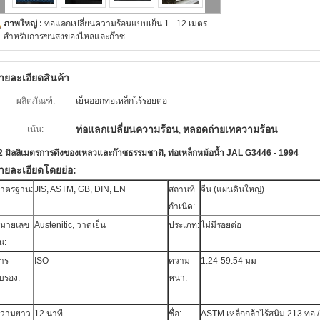
ภาพใหญ่ :
ท่อแลกเปลี่ยนความร้อนแบบเย็น 1 - 12 เมตร
สำหรับการขนส่งของไหลและก๊าซ
ายละเอียดสินค้า
ผลิตภัณฑ์:
เย็นออกท่อเหล็กไร้รอยต่อ
ท่อแลกเปลี่ยนความร้อน
หลอดถ่ายเทความร้อน
เน้น:
,
2 มิลลิเมตรการดึงของเหลวและก๊าซธรรมชาติ, ท่อเหล็กหม้อน้ำ JAL G3446 - 1994
ายละเอียดโดยย่อ:
าตรฐาน:
JIS, ASTM, GB, DIN, EN
สถานที่
จีน (แผ่นดินใหญ่)
กำเนิด:
มายเลข
Austenitic, วาดเย็น
ประเภท:
ไม่มีรอยต่อ
่น:
าร
ISO
ความ
1.24-59.54 มม
ับรอง:
หนา:
วามยาว
12 นาที
ชื่อ:
ASTM เหล็กกล้าไร้สนิม 213 ท่อ /