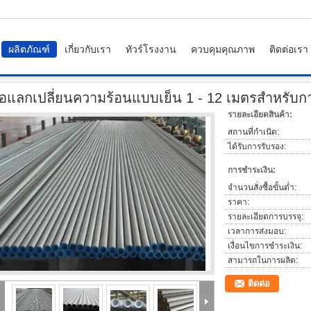
ผลิตภัณฑ์
เกี่ยวกับเรา
ทัวร์โรงงาน
ควบคุมคุณภาพ
ติดต่อเรา
แลกเปลี่ยนความร้อนแบบเย็น 1 - 12 เมตรสำหรับการขนส่งของไหลและก๊าซ
่อแลกเปลี่ยนความร้อนแบบเย็น 1 - 12 เมตรสำหรับ
รายละเอียดสินค้า:
สถานที่กำเนิด:
ได้รับการรับรอง:
การชำระเงิน:
จำนวนสั่งซื้อขั้นต่ำ:
ราคา:
รายละเอียดการบรรจุ:
เวลาการส่งมอบ:
เงื่อนไขการชำระเงิน:
สามารถในการผลิต:
ติดต่อ