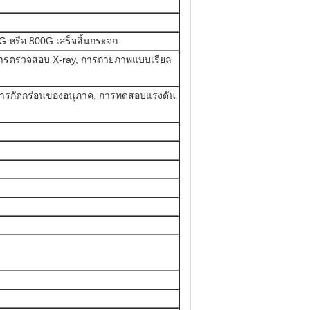
 หรือ 800G เสร็จสิ้นกระจก
รตรวจสอบ X-ray, การถ่ายภาพแบบเรียล
 การกัดกร่อนของอนุภาค, การทดสอบแรงดัน