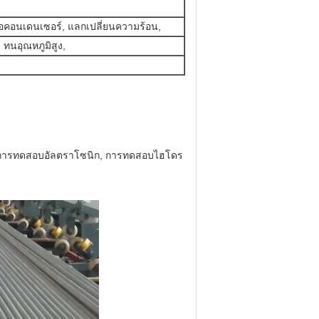
ท่อคอนเดนเซอร์, แลกเปลี่ยนความร้อน,
ทนอุณหภูมิสูง,
y, การทดสอบอัลตราโซนิก, การทดสอบไฮโดร