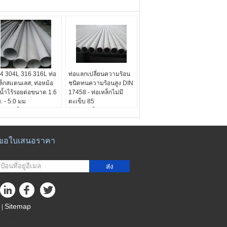
4 304L 316 316L ท่อ
ท่อแลกเปลี่ยนความร้อน
ล็กสแตนเลส, ท่อหม้อ
ชนิดทนความร้อนสูง DIN
น้ำไร้รอยต่อขนาด 1.6
17458 - ท่อเหล็กไม่มี
. - 5.0 มม
ตะเข็บ 85
ิตภัณฑ์:
ท่อสแตนเลส
ผลิตภัณฑ์:
ความร้อนท่อ
่อม
แลกเปลี่ยน
ขอใบเสนอราคา
ส่ง
Sitemap
|
ไซต์มือถือ