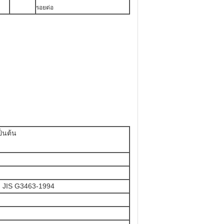
รอยต่อ
็นต้น
, JIS G3463-1994