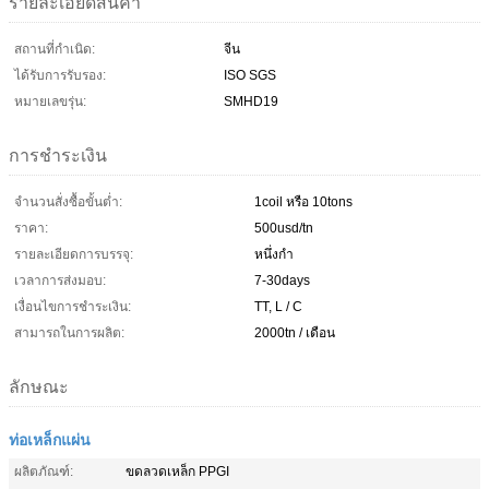
รายละเอียดสินค้า
สถานที่กำเนิด:
จีน
ได้รับการรับรอง:
ISO SGS
หมายเลขรุ่น:
SMHD19
การชำระเงิน
จำนวนสั่งซื้อขั้นต่ำ:
1coil หรือ 10tons
ราคา:
500usd/tn
รายละเอียดการบรรจุ:
หนึ่งกำ
เวลาการส่งมอบ:
7-30days
เงื่อนไขการชำระเงิน:
TT, L / C
สามารถในการผลิต:
2000tn / เดือน
ลักษณะ
ท่อเหล็กแผ่น
ผลิตภัณฑ์:
ขดลวดเหล็ก PPGI