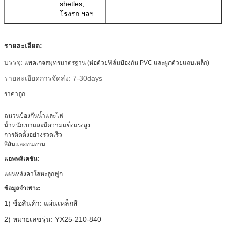
shetles,
โรงรถ ฯลฯ
รายละเอียด:
บรรจุ:
แพคเกจสมุทรมาตรฐาน (ห่อด้วยฟิล์มป้องกัน PVC และผูกด้วยแถบเหล็ก)
รายละเอียดการจัดส่ง: 7-30days
ราคาถูก
ฉนวนป้องกันน้ำและไฟ
น้ำหนักเบาและมีความแข็งแรงสูง
การติดตั้งอย่างรวดเร็ว
สีสันและทนทาน
แอพพลิเคชัน:
แผ่นหลังคาโลหะลูกฟูก
ข้อมูลจำเพาะ:
1) ชื่อสินค้า: แผ่นเหล็กสี
2) หมายเลขรุ่น: YX25-210-840