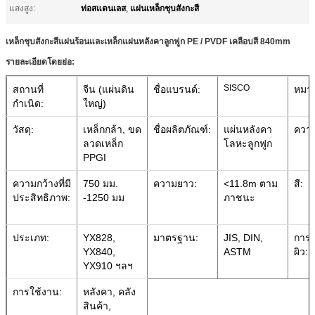
ท่อสแตนเลส
แผ่นเหล็กชุบสังกะสี
แสงสูง:
,
เหล็กชุบสังกะสีแผ่นร้อนและเหล็กแผ่นหลังคาลูกฟูก PE / PVDF เคลือบสี 840mm
รายละเอียดโดยย่อ:
SISCO
สถานที่
จีน (แผ่นดิน
ชื่อแบรนด์:
หมาย
กำเนิด:
ใหญ่)
วัสดุ:
เหล็กกล้า, ขด
ชื่อผลิตภัณฑ์:
แผ่นหลังคา
ควา
ลวดเหล็ก
โลหะลูกฟูก
PPGI
ความกว้างที่มี
750 มม.
ความยาว:
<11.8m ตาม
สี:
ประสิทธิภาพ:
-1250 มม
ภาชนะ
ประเภท:
YX828,
มาตรฐาน:
JIS, DIN,
การร
YX840,
ASTM
ผิว:
YX910 ฯลฯ
การใช้งาน:
หลังคา, คลัง
สินค้า,