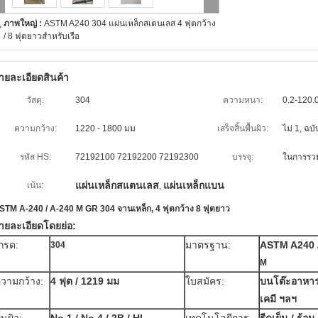
ภาพใหญ่ :
ASTM A240 304 แผ่นเหล็กสเตนเลส 4 ฟุตกว้าง
/ 8 ฟุตยาวสำหรับเรือ
ายละเอียดสินค้า
วัสดุ:
304
ความหนา:
0.2-120.
ความกว้าง:
1220 - 1800 มม
เสร็จสิ้นพื้นผิว:
ไม่ 1, ฉบั
รหัส HS:
72192100 72192200 72192300
บรรจุ:
ในการรวม
แผ่นเหล็กสแตนเลส
แผ่นเหล็กแบน
เน้น:
,
STM A-240 / A-240 M GR 304 จานเหล็ก, 4 ฟุตกว้าง 8 ฟุตยาว
ายละเอียดโดยย่อ:
กรด:
มาตรฐาน:
ASTM A240 
304
M
วามกว้าง:
4 ฟุต / 1219 มม
ใบสมัคร:
บนโต๊ะอาหารต
เคมี ฯลฯ