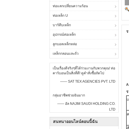
ท่อแลกเปลี่ยนความร้อน
ท่อเหล็ก U
บาร์ทึบเหล็ก
ร
อุปกรณ์ท่อเหล็ก
ลูกบอลเหล็กหล่อ
เหล็กกลอนและถั่ว
เป็นเรื่องดีจริงๆที่ได้ร่วมงานกับพวกคุณ! ท่อ
คาร์บอนเป็นสิ่งที่ดี! ดูคำสั่งซื้อถัดไป
—— SAT TEX AGENCIES PVT. LTD
A
ร
กลุ่มอาชีพช่วยฉันมาก
เ
—— อัล NAJIM SAUDI HOLDING CO.
LTD
ค
สนทนาออนไลน์ตอนนี้ฉัน