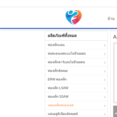
บ้าน
บ้าน
ผลิตภัณฑ์
แผ่นเหล็กสแตนเลส
ASTM A2
ผลิตภัณฑ์ทั้งหมด
A
ท่อเหล็กแผ่น
ท่อสแตนเลสแบบไม่มีรอยต่อ
ท่อเหล็กคาร์บอนไม่มีรอยต่อ
ท่อเหล็กอัลลอย
ERW ท่อเหล็ก
ท่อเหล็ก LSAW
ท่อเหล็ก SSAW
แผ่นเหล็กสแตนเลส
แผ่นอลูมิเนียมอัลลอยด์