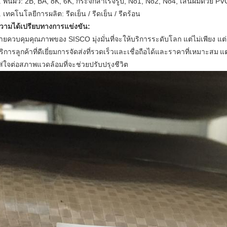
. พื้นผิว: 2B, BA, 8K, 6K, กระจกสำเร็จรูป, No1, No2, No4, เส้นผมด้วย PV
. เทคโนโลยีการผลิต: รีดเย็น / รีดเย็น / รีดร้อน
วามได้เปรียบทางการแข่งขัน:
่ายควบคุมคุณภาพของ SISCO มุ่งมั่นที่จะให้บริการระดับโลก แต่ไม่เพียง แต่ส
ริการลูกค้าที่ดีเยี่ยมการจัดส่งที่รวดเร็วและเชื่อถือได้และราคาที่เหมาะสม
แต
ส่ใจต่อสภาพแวดล้อมที่จะช่วยปรับปรุงชีวิต