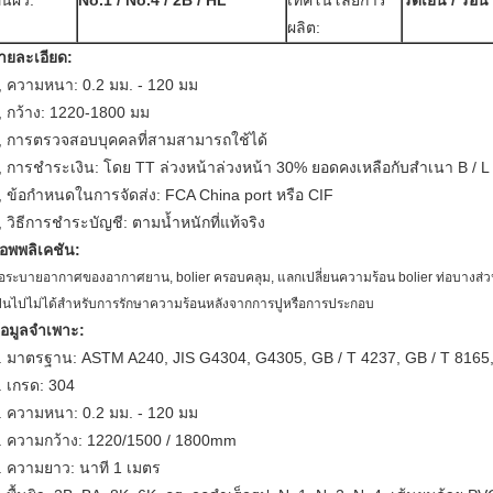
ื้นผิว:
No.1 / No.4 / 2B / HL
เทคโนโลยีการ
รีดเย็น / ร้อน
ผลิต:
ายละเอียด:
, ความหนา: 0.2 มม. - 120 มม
, กว้าง: 1220-1800 มม
, การตรวจสอบบุคคลที่สามสามารถใช้ได้
, การชำระเงิน: โดย TT ล่วงหน้าล่วงหน้า 30% ยอดคงเหลือกับสำเนา B / L หรื
, ข้อกำหนดในการจัดส่ง: FCA China port หรือ CIF
, วิธีการชำระบัญชี: ตามน้ำหนักที่แท้จริง
อพพลิเคชัน:
่อระบายอากาศของอากาศยาน, bolier ครอบคลุม, แลกเปลี่ยนความร้อน bolier ท่อบางส่วนท
ป็นไปไม่ได้สำหรับการรักษาความร้อนหลังจากการปูหรือการประกอบ
้อมูลจำเพาะ:
. มาตรฐาน: ASTM A240, JIS G4304, G4305, GB / T 4237, GB / T 8165
. เกรด: 304
. ความหนา: 0.2 มม. - 120 มม
. ความกว้าง: 1220/1500 / 1800mm
. ความยาว: นาที 1 เมตร