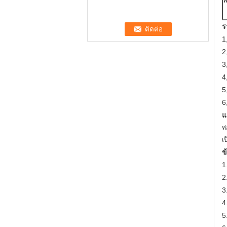
พ
ร
1
2
3
4
5
6
แ
ท
เ
ข
1
2
3
4
5