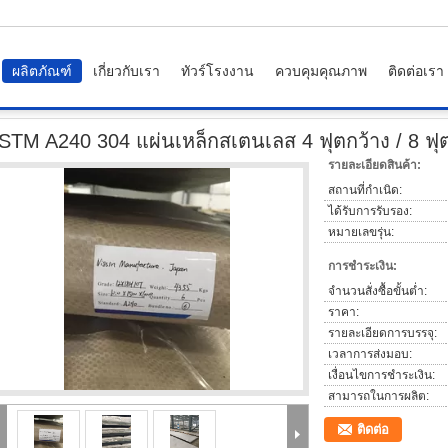
ผลิตภัณฑ์
เกี่ยวกับเรา
ทัวร์โรงงาน
ควบคุมคุณภาพ
ติดต่อเรา
40 304 แผ่นเหล็กสเตนเลส 4 ฟุตกว้าง / 8 ฟุตยาวสำหรับเรือ
STM A240 304 แผ่นเหล็กสเตนเลส 4 ฟุตกว้าง / 8 ฟุ
รายละเอียดสินค้า:
สถานที่กำเนิด:
ได้รับการรับรอง:
หมายเลขรุ่น:
การชำระเงิน:
จำนวนสั่งซื้อขั้นต่ำ:
ราคา:
รายละเอียดการบรรจุ:
เวลาการส่งมอบ:
เงื่อนไขการชำระเงิน:
สามารถในการผลิต:
ติดต่อ