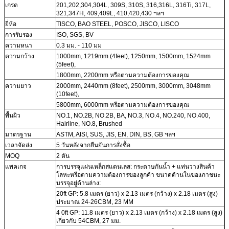
เกรด
201,202,304,304L, 309S, 310S, 316,316L, 316Ti, 317L,
321,347H, 409,409L, 410,420,430 ฯลฯ
ยี่ห้อ
TISCO, BAO STEEL, POSCO, JISCO, LISCO
การรับรอง
ISO, SGS, BV
ความหนา
0.3 มม. - 110 มม
ความกว้าง
1000mm, 1219mm (4feet), 1250mm, 1500mm, 1524mm
(5feet),
1800mm, 2200mm หรือตามความต้องการของคุณ
ความยาว
2000mm, 2440mm (8feet), 2500mm, 3000mm, 3048mm
(10feet),
5800mm, 6000mm หรือตามความต้องการของคุณ
พื้นผิว
NO.1, NO.2B, NO.2B, BA, NO.3, NO.4, NO.240, NO.400,
Hairline, NO.8, Brushed
มาตรฐาน
ASTM, AISI, SUS, JIS, EN, DIN, BS, GB ฯลฯ
เวลาจัดส่ง
5 วันหลังจากยืนยันการสั่งซื้อ
MOQ
2 ตัน
แพคเกจ
การบรรจุแผ่นเหล็กสแตนเลส: กระดาษกันน้ำ + แท่นวางสินค้า
โลหะหรือตามความต้องการของลูกค้า ขนาดด้านในของภาชนะ
บรรจุอยู่ด้านล่าง:
20ft GP: 5.8 เมตร (ยาว) x 2.13 เมตร (กว้าง) x 2.18 เมตร (สูง)
ประมาณ 24-26CBM, 23 MM
4 0ft GP: 11.8 เมตร (ยาว) x 2.13 เมตร (กว้าง) x 2.18 เมตร (สูง)
เกี่ยวกับ 54CBM, 27 มม.