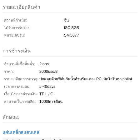
รายละเอียดสินค้า
สถานที่กำเนิด:
จีน
ได้รับการรับรอง:
ISO,SGS
หมายเลขรุ่น:
SMC077
การชำระเงิน
จำนวนสั่งซื้อขั้นต่ำ:
2tons
ราคา:
2000usd/tn
รายละเอียดการบรรจุ:
ปกคลุมด้วยฟิล์มกันน้ำสำหรับแต่ละ PC, มัดใส่ในทุก pallat
เวลาการส่งมอบ:
5-40days
เงื่อนไขการชำระเงิน:
TT, L / C
สามารถในการผลิต:
1000tn / เดือน
ลักษณะ
แผ่นเหล็กสแตนเลส