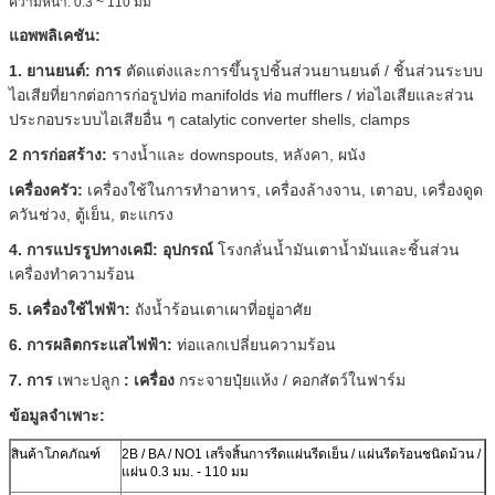
ความหนา: 0.3 ~ 110 มม
แอพพลิเคชัน:
1. ยานยนต์: การ
ตัดแต่งและการขึ้นรูปชิ้นส่วนยานยนต์ / ชิ้นส่วนระบบ
ไอเสียที่ยากต่อการก่อรูปท่อ manifolds ท่อ mufflers / ท่อไอเสียและส่วน
ประกอบระบบไอเสียอื่น ๆ catalytic converter shells, clamps
2 การก่อสร้าง:
รางน้ำและ downspouts, หลังคา, ผนัง
เครื่องครัว:
เครื่องใช้ในการทำอาหาร, เครื่องล้างจาน, เตาอบ, เครื่องดูด
ควันช่วง, ตู้เย็น, ตะแกรง
4. การแปรรูปทางเคมี: อุปกรณ์
โรงกลั่นน้ำมันเตาน้ำมันและชิ้นส่วน
เครื่องทำความร้อน
5. เครื่องใช้ไฟฟ้า:
ถังน้ำร้อนเตาเผาที่อยู่อาศัย
6. การผลิตกระแสไฟฟ้า:
ท่อแลกเปลี่ยนความร้อน
7. การ
เพาะปลูก
: เครื่อง
กระจายปุ๋ยแห้ง / คอกสัตว์ในฟาร์ม
ข้อมูลจำเพาะ:
สินค้าโภคภัณฑ์
2B / BA / NO1 เสร็จสิ้นการรีดแผ่นรีดเย็น / แผ่นรีดร้อนชนิดม้วน /
แผ่น 0.3 มม. - 110 มม