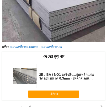
แผ่นเหล็กสแตนเลส
แผ่นเหล็กแบน
แท็ก:
,
এর সেরা মূল্য পান
2B / BA / NO1 เสร็จสิ้นแผ่นเหล็กแผ่น
รีดร้อนขนาด 0.3mm - เหล็กสเตนเลส
ขนาด 110 มม
চালিয়ে