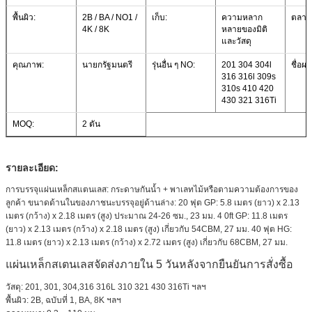
พื้นผิว:
2B / BA / NO1 /
เก็บ:
ความหลาก
ตลาด
4K / 8K
หลายของมิติ
และวัสดุ
คุณภาพ:
นายกรัฐมนตรี
รุ่นอื่น ๆ NO:
201 304 304l
ชื่อผล
316 316l 309s
310s 410 420
430 321 316Ti
MOQ:
2 ตัน
รายละเอียด:
การบรรจุแผ่นเหล็กสแตนเลส: กระดาษกันน้ำ + พาเลทไม้หรือตามความต้องการของ
ลูกค้า ขนาดด้านในของภาชนะบรรจุอยู่ด้านล่าง: 20 ฟุต GP: 5.8 เมตร (ยาว) x 2.13
เมตร (กว้าง) x 2.18 เมตร (สูง) ประมาณ 24-26 ซม., 23 มม. 4 0ft GP: 11.8 เมตร
(ยาว) x 2.13 เมตร (กว้าง) x 2.18 เมตร (สูง) เกี่ยวกับ 54CBM, 27 มม. 40 ฟุต HG:
11.8 เมตร (ยาว) x 2.13 เมตร (กว้าง) x 2.72 เมตร (สูง) เกี่ยวกับ 68CBM, 27 มม.
แผ่นเหล็กสเตนเลสจัดส่งภายใน 5 วันหลังจากยืนยันการสั่งซื้อ
วัสดุ: 201, 301, 304,316 316L 310 321 430 316Ti ฯลฯ
พื้นผิว: 2B, ฉบับที่ 1, BA, 8K ฯลฯ