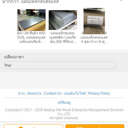
แผ่นเหล็กสแตนเลส
มากกว่า
กสแตนเลส
BA / 2B พื้นผิว AISI
แผ่นเหล็กชุบสเต
ASTM A240 304
6 X 15
ASTM A
316L แผ่นสเตนเลส
นเลสสตีล / แผ่นรีด
แผ่นเหล็กสเตนเลส
6000mm 3
19 มม.
เหล็กแผ่นรีดเย็น
เย็น 300 ซีรี่ส์แผ่น
4 ฟุตกว้าง / 8 ฟุต
เหล็กกล้าไร
รีดเย็น /
แบน
เหล็กแบนเรียบ 6
ยาวสำหรับเรือ
ร้อนสำหรับ
ร้อน
มม. / 8 มม
Cove
เปลี่ยนภาษา
Thai
บ้าน
|
About Us
|
Contact Us
|
แผนผังเว็บไซต์
|
Privacy Policy
สก์ท็อปดู
Copyright © 2017 - 2026 Beijing Silk Road Enterprise Management Services
Co.,LTD.
All rights reserved.