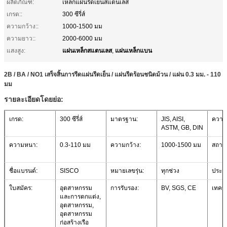
ผลิตภัณฑ์:
เหล็กแผ่นรีดเย็นสแตนเลส
เกรด::
300 ซีรี่ส์
ความกว้าง::
1000-1500 มม
ความยาว::
2000-6000 มม
แผ่นเหล็กสแตนเลส
แผ่นเหล็กแบน
แสงสูง:
,
2B / BA / NO1 เสร็จสิ้นการรีดแผ่นรีดเย็น / แผ่นรีดร้อนชนิดม้วน / แผ่น 0.3 มม. - 110
มม
รายละเอียดโดยย่อ:
เกรด:
300 ซีรี่ส์
มาตรฐาน:
JIS, AISI,
ความ
ASTM, GB, DIN
ความหนา:
0.3-110 มม
ความกว้าง:
1000-1500 มม
สถานท
ชื่อแบรนด์:
SISCO
หมายเลขรุ่น:
ทุกช่วง
ประเ
ใบสมัคร:
อุตสาหกรรม
การรับรอง:
BV, SGS, CE
เทคนิ
และการตกแต่ง,
อุตสาหกรรม,
อุตสาหกรรม
ก่อสร้างเรือ