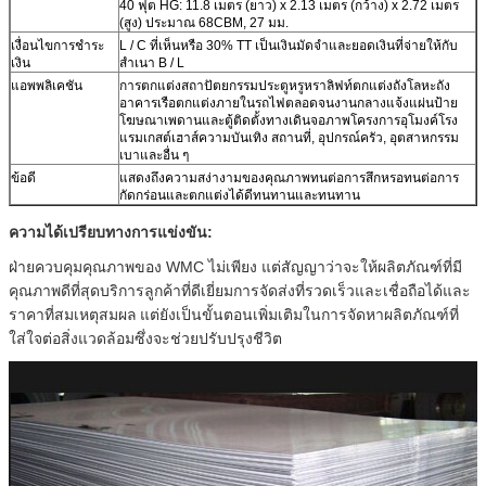
40 ฟุต HG: 11.8 เมตร (ยาว) x 2.13 เมตร (กว้าง) x 2.72 เมตร
(สูง) ประมาณ 68CBM, 27 มม.
เงื่อนไขการชำระ
L / C ที่เห็นหรือ 30% TT เป็นเงินมัดจำและยอดเงินที่จ่ายให้กับ
เงิน
สำเนา B / L
แอพพลิเคชัน
การตกแต่งสถาปัตยกรรมประตูหรูหราลิฟท์ตกแต่งถังโลหะถัง
อาคารเรือตกแต่งภายในรถไฟตลอดจนงานกลางแจ้งแผ่นป้าย
โฆษณาเพดานและตู้ติดตั้งทางเดินจอภาพโครงการอุโมงค์โรง
แรมเกสต์เฮาส์ความบันเทิง สถานที่, อุปกรณ์ครัว, อุตสาหกรรม
เบาและอื่น ๆ
ข้อดี
แสดงถึงความสง่างามของคุณภาพทนต่อการสึกหรอทนต่อการ
กัดกร่อนและตกแต่งได้ดีทนทานและทนทาน
ความได้เปรียบทางการแข่งขัน:
ฝ่ายควบคุมคุณภาพของ WMC ไม่เพียง แต่สัญญาว่าจะให้ผลิตภัณฑ์ที่มี
คุณภาพดีที่สุดบริการลูกค้าที่ดีเยี่ยมการจัดส่งที่รวดเร็วและเชื่อถือได้และ
ราคาที่สมเหตุสมผล
แต่ยังเป็นขั้นตอนเพิ่มเติมในการจัดหาผลิตภัณฑ์ที่
ใส่ใจต่อสิ่งแวดล้อมซึ่งจะช่วยปรับปรุงชีวิต