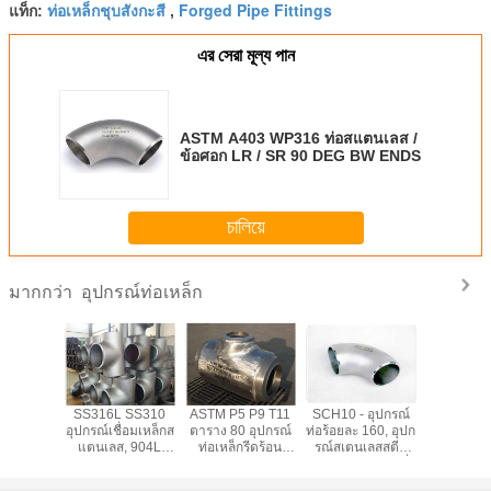
ท่อเหล็กชุบสังกะสี
Forged Pipe Fittings
แท็ก:
,
এর সেরা মূল্য পান
ASTM A403 WP316 ท่อสแตนเลส /
ข้อศอก LR / SR 90 DEG BW ENDS
চালিয়ে
อุปกรณ์ท่อเหล็ก
มากกว่า
เลสสตีล
SS316L SS310
ASTM P5 P9 T11
SCH10 - อุปกรณ์
อุปกรณ์ส
หรับงาน
อุปกรณ์เชื่อมเหล็กส
ตาราง 80 อุปกรณ์
ท่อร้อยละ 160, อุปก
สตีล 31
หกรรม
แตนเลส, 904L
ท่อเหล็กรีดร้อน
รณ์สเตนเลสสตีล
แปลง AST
Sch10 - อุปกรณ์ท่อ
1.24mm -
แบบ Tee / Tee ที่
F316 SW
อุตสาหกรรม
52.37mm
ลดลง
แปล