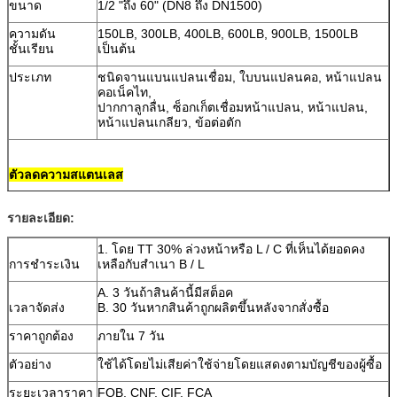
ขนาด
1/2 "ถึง 60" (DN8 ถึง DN1500)
ความดัน
150LB, 300LB, 400LB, 600LB, 900LB, 1500LB
ชั้นเรียน
เป็นต้น
ประเภท
ชนิดจานแบนแปลนเชื่อม, ใบบนแปลนคอ, หน้าแปลน
คอเน็คไท,
ปากกาลูกลื่น, ซ็อกเก็ตเชื่อมหน้าแปลน, หน้าแปลน,
หน้าแปลนเกลียว, ข้อต่อตัก
ตัวลดความสแตนเลส
รายละเอียด:
มาตรฐาน
DIN 2527,2573,2576,2642,2633, JIS B2311, ASME
16.9
1. โดย TT 30% ล่วงหน้าหรือ L / C ที่เห็นได้ยอดคง
การชำระเงิน
เหลือกับสำเนา B / L
วัสดุ
304, 304L, 310S, 309S, 316, 316L, 317, 317L,
321201, 202,
A. 3 วันถ้าสินค้านี้มีสต็อค
เวลาจัดส่ง
B. 30 วันหากสินค้าถูกผลิตขึ้นหลังจากสั่งซื้อ
เทคนิค
ปลอมแปลง
ราคาถูกต้อง
ภายใน 7 วัน
ขนาด
DN15 ~ DN1200 (1/2 '' ~ 48 '')
ตัวอย่าง
ใช้ได้โดยไม่เสียค่าใช้จ่ายโดยแสดงตามบัญชีของผู้ซื้อ
ความหนา
SCH5 ~ XXS
ระยะเวลาราคา
FOB, CNF, CIF, FCA