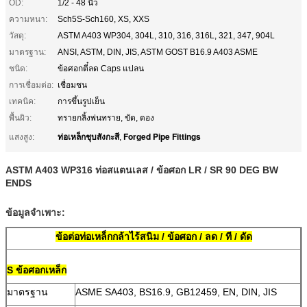
OD:
1/2 - 48 นิ้ว
ความหนา:
Sch5S-Sch160, XS, XXS
วัสดุ:
ASTM A403 WP304, 304L, 310, 316, 316L, 321, 347, 904L
มาตรฐาน:
ANSI, ASTM, DIN, JIS, ASTM GOST B16.9 A403 ASME
ชนิด:
ข้อศอกตี๋ลด Caps แปลน
การเชื่อมต่อ:
เชื่อมชน
เทคนิค:
การขึ้นรูปเย็น
พื้นผิว:
ทรายกลิ้งพ่นทราย, ขัด, ดอง
ท่อเหล็กชุบสังกะสี
Forged Pipe Fittings
แสงสูง:
,
ASTM A403 WP316 ท่อสแตนเลส / ข้อศอก LR / SR 90 DEG BW
ENDS
ข้อมูลจำเพาะ:
ข้อต่อท่อเหล็กกล้าไร้สนิม / ข้อศอก / ลด / ที / ดัด
S
ข้อศอกเหล็ก
มาตรฐาน
ASME SA403, BS16.9, GB12459, EN, DIN, JIS