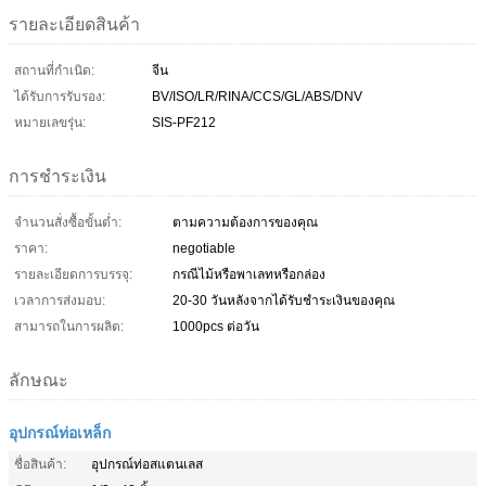
รายละเอียดสินค้า
สถานที่กำเนิด:
จีน
ได้รับการรับรอง:
BV/ISO/LR/RINA/CCS/GL/ABS/DNV
หมายเลขรุ่น:
SIS-PF212
การชำระเงิน
จำนวนสั่งซื้อขั้นต่ำ:
ตามความต้องการของคุณ
ราคา:
negotiable
รายละเอียดการบรรจุ:
กรณีไม้หรือพาเลทหรือกล่อง
เวลาการส่งมอบ:
20-30 วันหลังจากได้รับชำระเงินของคุณ
สามารถในการผลิต:
1000pcs ต่อวัน
ลักษณะ
อุปกรณ์ท่อเหล็ก
ชื่อสินค้า:
อุปกรณ์ท่อสแตนเลส